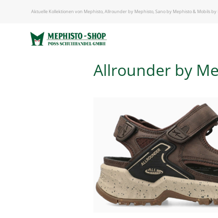
START
/
Aktuelle Kollektionen von Mephisto, Allrounder by Mephisto, Sano by Mephisto & Mobils by
ALLROUNDER BY MEPHISTO - HERREN
/ Allrounder by Mephisto ”Honduras 51 delicioso”
Allrounder by Me