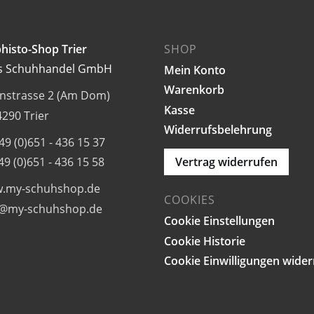
gewählt
werden
histo-Shop Trier
SHOP
s Schuhhandel GmbH
Mein Konto
Warenkorb
rnstrasse 2 (Am Dom)
Kasse
290 Trier
Widerrufsbelehrung
+49 (0)651 - 436 15 37
+49 (0)651 - 436 15 58
Vertrag widerrufen
.my-schuhshop.de
COOKIES
o@my-schuhshop.de
Cookie Einstellungen
Cookie Historie
Cookie Einwilligungen wide