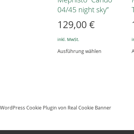
04/45 night sky”
129,00
€
inkl. MwSt.
i
Dieses
Ausführung wählen
Produkt
weist
mehrere
Varianten
auf.
Die
Optionen
können
auf
WordPress Cookie Plugin von Real Cookie Banner
der
Produktseite
gewählt
werden