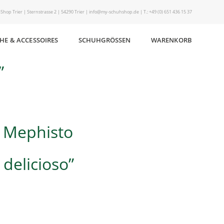
Shop Trier | Sternstrasse 2 | 54290 Trier | info@my-schuhshop.de | T.: +49 (0) 651 436 15 37
HE & ACCESSOIRES
SCHUHGRÖSSEN
WARENKORB
”
y Mephisto
delicioso”