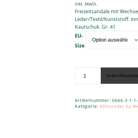
inkl. MwSt.
Freizeitsandale mit Wechse
Leder/Textil/Kunststoff. In
Kautschuk. Gr. 41
EU-
Size
Allrounder
In den Warenkor
by
Mephisto
”Honduras
51
Artikelnummer:
0666-3-1-1-
delicioso”
Kategorie:
Allrounder by M
Menge