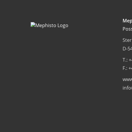
Mep
Pos
Ste
D-54
T.: 
F.: 
www
inf