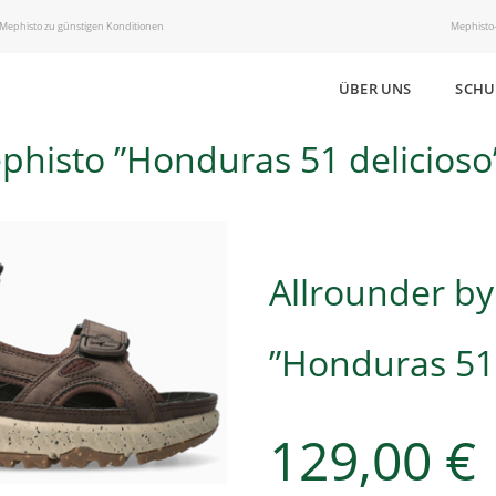
 Mephisto zu günstigen Konditionen
Mephisto-
ÜBER UNS
SCHU
phisto ”Honduras 51 delicioso
Allrounder b
”Honduras 51 
129,00
€