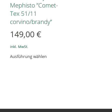
Mephisto ”Comet-
Tex 51/11
corvino/brandy”
149,00
€
inkl. MwSt.
Dieses
Ausführung wählen
Produkt
e
weist
en
mehrere
Varianten
auf.
en
Die
Optionen
können
auf
seite
der