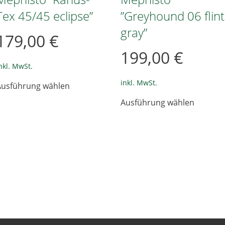
Tex 45/45 eclipse”
”Greyhound 06 flint
gray”
179,00
€
199,00
€
nkl. MwSt.
Dieses
inkl. MwSt.
Ausführung wählen
Produkt
Dieses
weist
Ausführung wählen
Produkt
mehrere
weist
Varianten
mehrer
auf.
Variant
Die
auf.
Optionen
Die
können
Option
auf
können
der
auf
Produktseite
der
gewählt
Produkt
werden