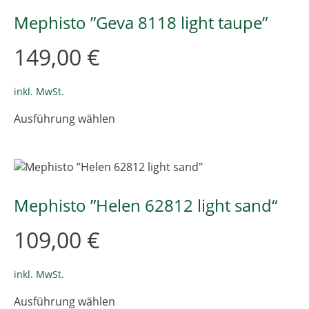
auf.
Die
Mephisto ”Geva 8118 light taupe”
Optionen
können
149,00
€
auf
der
Produktseite
inkl. MwSt.
gewählt
Dieses
Ausführung wählen
werden
Produkt
weist
mehrere
Varianten
auf.
Die
Mephisto ”Helen 62812 light sand“
Optionen
können
109,00
€
auf
der
Produktseite
inkl. MwSt.
gewählt
Dieses
Ausführung wählen
werden
Produkt