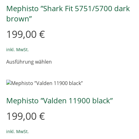
Die
Mephisto ”Shark Fit 5751/5700 dark
Optionen
brown”
können
auf
199,00
€
der
Produktseite
gewählt
inkl. MwSt.
werden
Dieses
Ausführung wählen
Produkt
weist
mehrere
Varianten
auf.
Die
Mephisto ”Valden 11900 black”
Optionen
können
199,00
€
auf
der
Produktseite
inkl. MwSt.
gewählt
Dieses