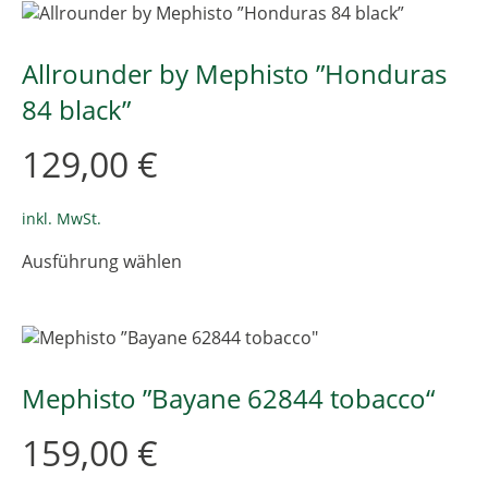
Varianten
auf.
Die
Allrounder by Mephisto ”Honduras
Optionen
84 black”
können
auf
129,00
€
der
Produktseite
gewählt
inkl. MwSt.
werden
Dieses
Ausführung wählen
Produkt
weist
mehrere
Varianten
auf.
Die
Mephisto ”Bayane 62844 tobacco“
Optionen
können
159,00
€
auf
der