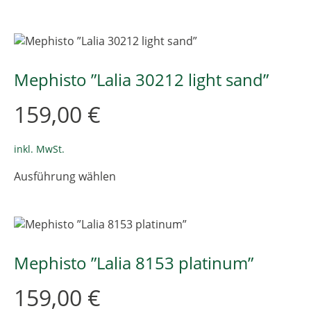
weist
mehrere
Varianten
auf.
Die
Mephisto ”Lalia 30212 light sand”
Optionen
können
159,00
€
auf
der
Produktseite
inkl. MwSt.
gewählt
Dieses
Ausführung wählen
werden
Produkt
weist
mehrere
Varianten
auf.
Die
Mephisto ”Lalia 8153 platinum”
Optionen
können
159,00
€
auf