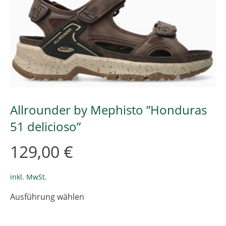
Allrounder by Mephisto ”Honduras
51 delicioso”
129,00
€
inkl. MwSt.
Dieses
Ausführung wählen
Produkt
weist
mehrere