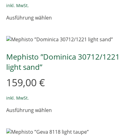
Produktseite
inkl. MwSt.
gewählt
Dieses
Ausführung wählen
werden
Produkt
weist
mehrere
Varianten
auf.
Die
Mephisto ”Dominica 30712/1221
Optionen
light sand”
können
auf
159,00
€
der
Produktseite
gewählt
inkl. MwSt.
werden
Dieses
Ausführung wählen
Produkt
weist
mehrere
Varianten