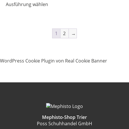
Ausführung wählen
werden
Produkt
weist
mehrere
Varianten
auf.
1
2
→
Die
Optionen
können
auf
WordPress Cookie Plugin von Real Cookie Banner
der
Produktseite
gewählt
werden
Mephisto-Shop Trier
Poss Schuhhandel GmbH