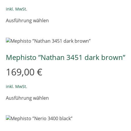
der
Produktseite
inkl. MwSt.
gewählt
Dieses
Ausführung wählen
werden
Produkt
weist
mehrere
Varianten
auf.
Die
Mephisto ”Nathan 3451 dark brown”
Optionen
können
169,00
€
auf
der
Produktseite
inkl. MwSt.
gewählt
Dieses
Ausführung wählen
werden
Produkt
weist
mehrere
Varianten
auf.