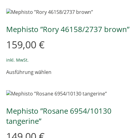
mehrere
Varianten
auf.
Die
Mephisto ”Rory 46158/2737 brown”
Optionen
können
159,00
€
auf
der
Produktseite
inkl. MwSt.
gewählt
Dieses
Ausführung wählen
werden
Produkt
weist
mehrere
Varianten
auf.
Die
Mephisto ”Rosane 6954/10130
Optionen
tangerine”
können
auf
149,00
€
der