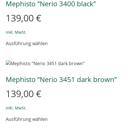
Die
Mephisto ”Nerio 3400 black”
Optionen
können
139,00
€
auf
der
Produktseite
inkl. MwSt.
gewählt
Dieses
Ausführung wählen
werden
Produkt
weist
mehrere
Varianten
auf.
Die
Mephisto ”Nerio 3451 dark brown”
Optionen
können
139,00
€
auf
der
Produktseite
inkl. MwSt.
gewählt
Dieses
Ausführung wählen
werden
Produkt
weist