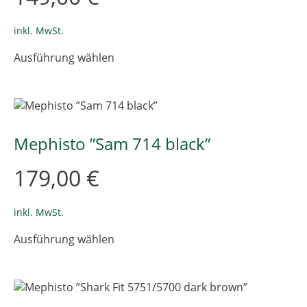
Produktseite
gewählt
inkl. MwSt.
werden
Dieses
Ausführung wählen
Produkt
weist
mehrere
Varianten
auf.
Die
Mephisto ”Sam 714 black”
Optionen
können
179,00
€
auf
der
Produktseite
inkl. MwSt.
gewählt
Dieses
Ausführung wählen
werden
Produkt
weist
mehrere
Varianten
auf.