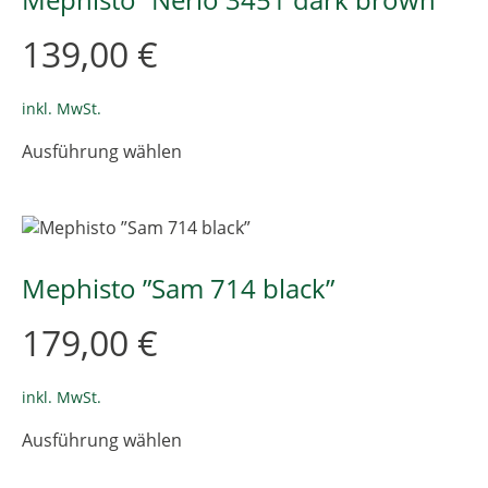
Optionen
können
139,00
€
auf
der
Produktseite
inkl. MwSt.
gewählt
Dieses
Ausführung wählen
werden
Produkt
weist
mehrere
Varianten
auf.
Die
Mephisto ”Sam 714 black”
Optionen
können
179,00
€
auf
der
Produktseite
inkl. MwSt.
gewählt
Dieses
Ausführung wählen
werden
Produkt
weist