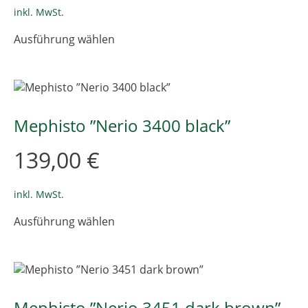
Produktseite
inkl. MwSt.
gewählt
Dieses
Ausführung wählen
werden
Produkt
weist
mehrere
Varianten
auf.
Die
Mephisto ”Nerio 3400 black”
Optionen
können
139,00
€
auf
der
Produktseite
inkl. MwSt.
gewählt
Dieses
Ausführung wählen
werden
Produkt
weist
mehrere
Varianten
auf.
Die
Mephisto ”Nerio 3451 dark brown”