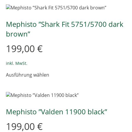
mehrere
Varianten
auf.
Die
Mephisto ”Shark Fit 5751/5700 dark
Optionen
brown”
können
auf
199,00
€
der
Produktseite
gewählt
inkl. MwSt.
werden
Dieses
Ausführung wählen
Produkt
weist
mehrere
Varianten
auf.
Die
Mephisto ”Valden 11900 black”
Optionen
können
199,00
€
auf