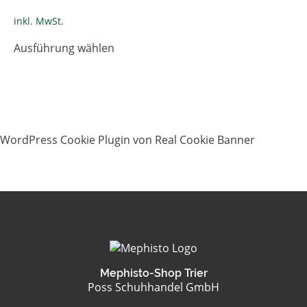
der
Produktseite
inkl. MwSt.
gewählt
Dieses
Ausführung wählen
werden
Produkt
weist
mehrere
Varianten
auf.
Die
WordPress Cookie Plugin von Real Cookie Banner
Optionen
können
auf
der
Produktseite
gewählt
werden
Mephisto-Shop Trier
Poss Schuhhandel GmbH