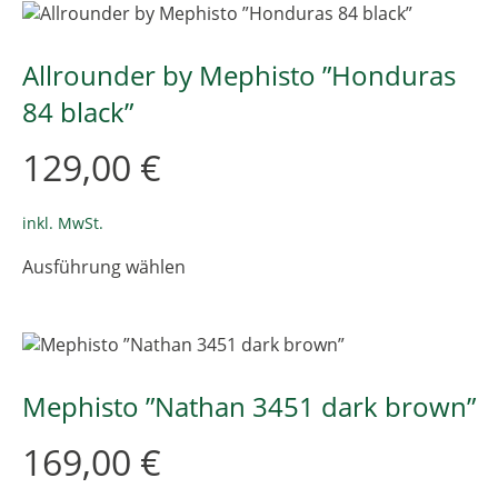
Varianten
auf.
Die
Allrounder by Mephisto ”Honduras
Optionen
84 black”
können
auf
129,00
€
der
Produktseite
gewählt
inkl. MwSt.
werden
Dieses
Ausführung wählen
Produkt
weist
mehrere
Varianten
auf.
Die
Mephisto ”Nathan 3451 dark brown”
Optionen
können
169,00
€
auf
der