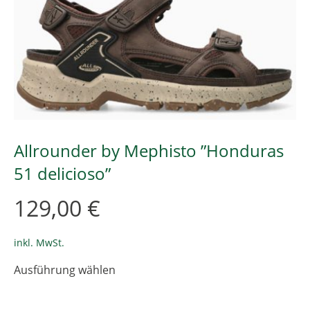
Allrounder by Mephisto ”Honduras
51 delicioso”
129,00
€
inkl. MwSt.
Dieses
Ausführung wählen
Produkt
weist
mehrere