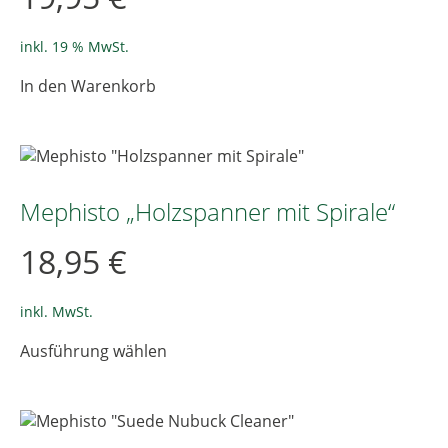
inkl. 19 % MwSt.
In den Warenkorb
Mephisto „Holzspanner mit Spirale“
18,95
€
inkl. MwSt.
Dieses
Ausführung wählen
Produkt
weist
mehrere
Varianten
auf.