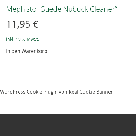
Die
Mephisto „Suede Nubuck Cleaner“
Optionen
können
11,95
€
auf
der
Produktseite
inkl. 19 % MwSt.
gewählt
In den Warenkorb
werden
WordPress Cookie Plugin von Real Cookie Banner