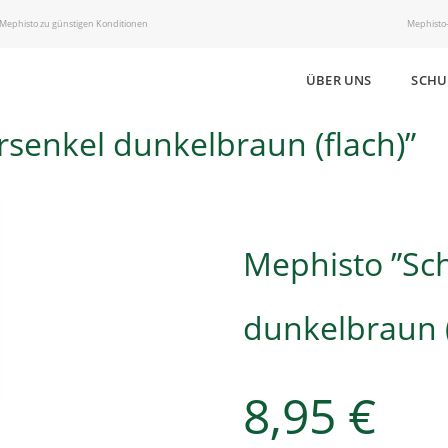
 Mephisto zu günstigen Konditionen
Mephisto-
ÜBER UNS
SCHU
senkel dunkelbraun (flach)”
Mephisto ”Sc
dunkelbraun (
8,95
€