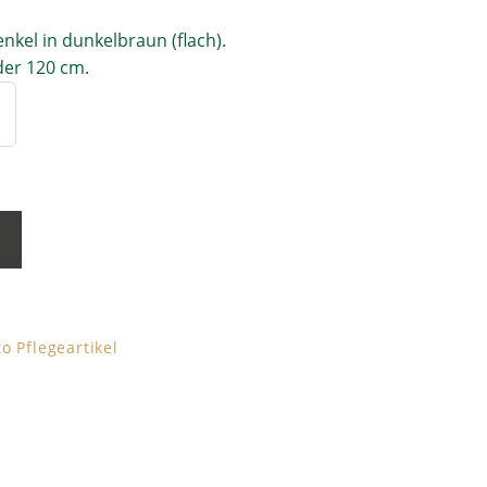
nkel in dunkelbraun (flach).
der 120 cm.
b
o Pflegeartikel