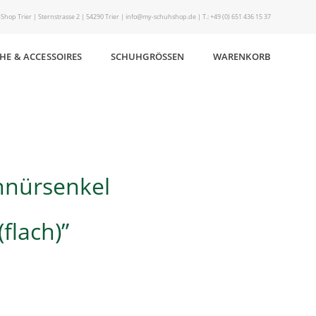
Shop Trier | Sternstrasse 2 | 54290 Trier | info@my-schuhshop.de | T.: +49 (0) 651 436 15 37
HE & ACCESSOIRES
SCHUHGRÖSSEN
WARENKORB
hnürsenkel
flach)”