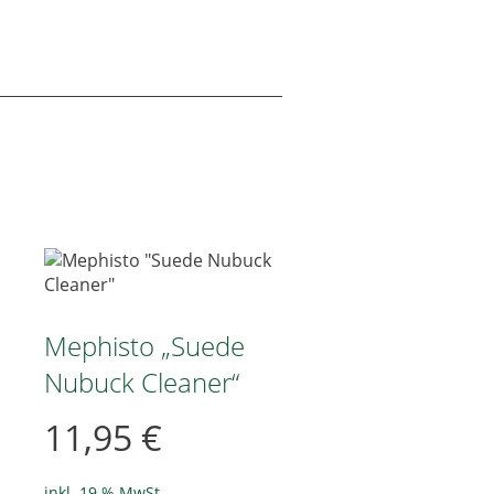
Mephisto „Suede
Nubuck Cleaner“
11,95
€
inkl. 19 % MwSt.