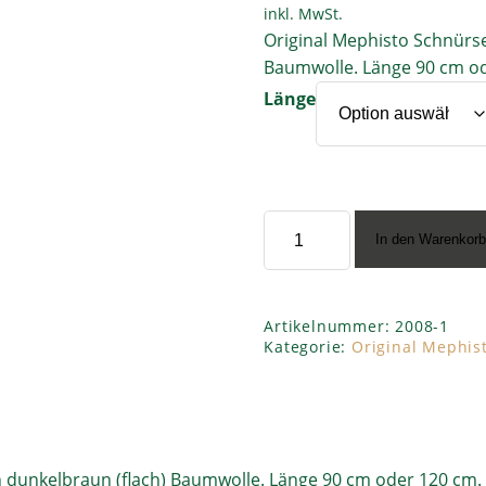
inkl. MwSt.
Original Mephisto Schnürse
Baumwolle. Länge 90 cm o
Länge
Mephisto
In den Warenkor
”Schnürsenkel
dunkelbraun
(flach)”
Menge
Artikelnummer:
2008-1
Kategorie:
Original Mephist
n dunkelbraun (flach) Baumwolle. Länge 90 cm oder 120 cm.