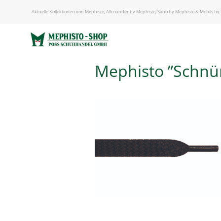
START
/
Aktuelle Kollektionen von Mephisto, Allrounder by Mephisto, Sano by Mephisto & Mobils by
ORIGINAL MEPHISTO PFLEGEARTIKEL
/ Mephisto ”Schnürsenkel dunkelbraun (flach)”
Mephisto ”Schnür