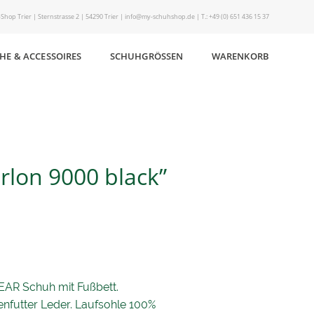
Shop Trier | Sternstrasse 2 | 54290 Trier | info@my-schuhshop.de | T.: +49 (0) 651 436 15 37
HE & ACCESSOIRES
SCHUHGRÖSSEN
WARENKORB
rlon 9000 black”
AR Schuh mit Fußbett.
nenfutter Leder. Laufsohle 100%