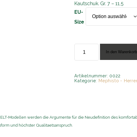
Kautschuk. Gr. 7 – 11,5
EU-
Size
Mephisto
”Marlon
In den Warenkor
9000
black”
Menge
Artikelnummer:
0022
Kategorie:
Mephisto - Herre
LT-Modellen werden die Argumente für die Neudefinition des komfortab
sform und höchster Qualitaetsanspruch.