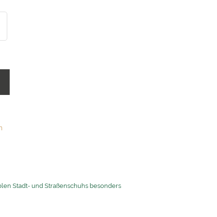
b
n
len Stadt- und Straßenschuhs besonders