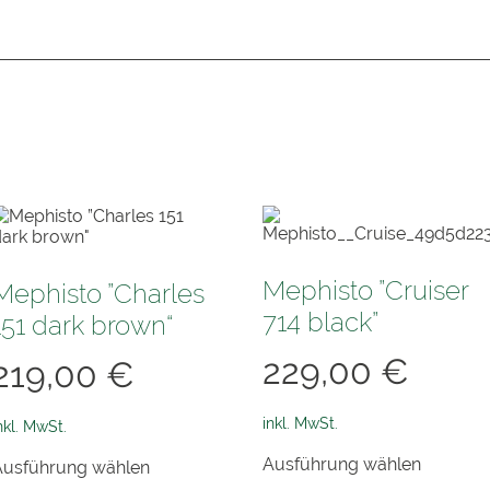
Mephisto ”Cruiser
Mephisto ”Charles
714 black”
151 dark brown“
229,00
€
219,00
€
inkl. MwSt.
nkl. MwSt.
Dieses
Dieses
Ausführung wählen
Produkt
Ausführung wählen
Produkt
weist