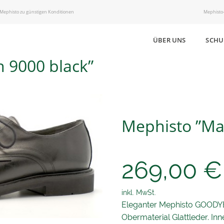
 Mephisto zu günstigen Konditionen
Mephisto-
ÜBER UNS
SCHU
 9000 black”
Mephisto ”Ma
269,00
€
inkl. MwSt.
Eleganter Mephisto GOODYE
Obermaterial Glattleder. In