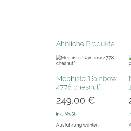
Ähnliche Produkte
Mephisto ”Rainbow
4778 chesnut”
249,00
€
inkl. MwSt.
i
Dieses
Ausführung wählen
Produkt