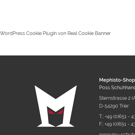
weist
mehrere
Varianten
auf.
Die
Optionen
WordPress Cookie Plugin von Real Cookie Banner
können
auf
der
Produktseite
gewählt
werden
Mephisto-Shop 
Poss Schuhhan
Sternstrasse 2 
D-54290 Trier
T.: +49 (0)651 - 
F.: +49 (0)651 - 
www.my-schuh