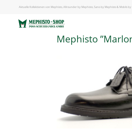
START
/
Aktuelle Kollektionen von Mephisto, Allrounder by Mephisto, Sano by Mephisto & Mobils by
MEPHISTO - HERREN
/ Mephisto ”Marlon 9000 black”
Mephisto ”Marlon