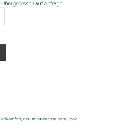
12 Übergroessen auf Anfrage!
b
n
r Gehkomfort, der unverwechselbare Look