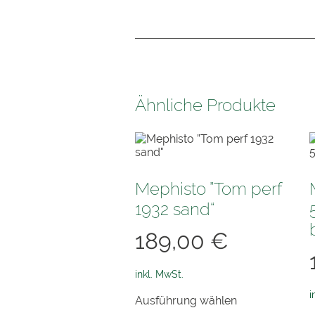
Ähnliche Produkte
Mephisto ”Tom perf
1932 sand“
189,00
€
inkl. MwSt.
Dieses
i
Ausführung wählen
Produkt