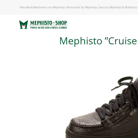
START
/
Aktuelle Kollektionen von Mephisto, Allrounder by Mephisto, Sano by Mephisto & Mobils by
MEPHISTO - HERREN
/ Mephisto ”Cruiser 714 black”
Mephisto ”Cruise