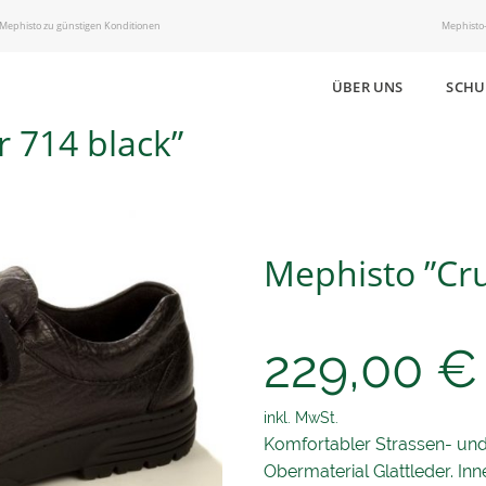
 Mephisto zu günstigen Konditionen
Mephisto-
ÜBER UNS
SCHU
r 714 black”
Mephisto ”Cru
229,00
€
inkl. MwSt.
Komfortabler Strassen- un
Obermaterial Glattleder. Inn