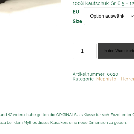
100% Kautschuk. Gr. 6,5 – 
EU-
Size
Mephisto
”Cruiser
In den Warenkor
714
black”
Menge
Artikelnummer:
0020
Kategorie:
Mephisto - Herre
 und Wanderschuhe gelten die ORIGINALS als Klasse für sich. Exzellente
azu bei, dem Mythos dieses Klassikers eine neue Dimension zu geben.