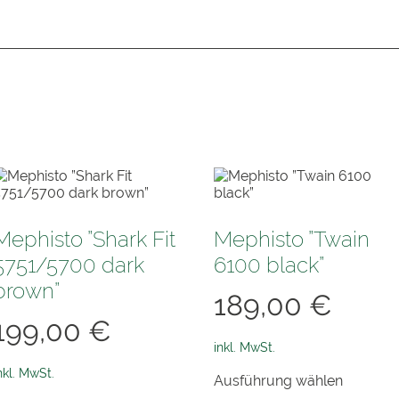
Mephisto ”Shark Fit
Mephisto ”Twain
5751/5700 dark
6100 black”
brown”
189,00
€
199,00
€
inkl. MwSt.
Dieses
nkl. MwSt.
Ausführung wählen
Produkt
Dieses