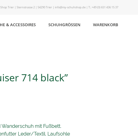
Shop Trier | Sternstrasse 2 | 54290 Trier | info@my-schuhshop.de | T.: +49 (0) 651 436 15 37
HE & ACCESSOIRES
SCHUHGRÖSSEN
WARENKORB
iser 714 black”
d Wanderschuh mit Fußbett.
enfutter Leder/Textil. Laufsohle