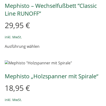
Die
Mephisto – Wechselfußbett ”Classic
Optionen
Line RUNOFF”
können
auf
29,95
€
der
Produktseite
gewählt
inkl. MwSt.
werden
Dieses
Ausführung wählen
Produkt
weist
mehrere
Varianten
auf.
Die
Mephisto „Holzspanner mit Spirale“
Optionen
können
18,95
€
auf
der
Produktseite
inkl. MwSt.
gewählt
Dieses