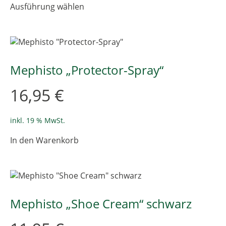
Ausführung wählen
werden
Produkt
weist
mehrere
Varianten
auf.
Die
Mephisto „Protector-Spray“
Optionen
können
16,95
€
auf
der
Produktseite
inkl. 19 % MwSt.
gewählt
In den Warenkorb
werden
Mephisto „Shoe Cream“ schwarz