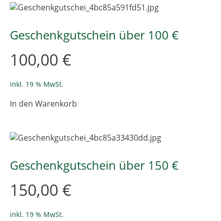
Varianten
auf.
Die
Geschenkgutschein über 100 €
Optionen
können
100,00
€
auf
der
Produktseite
inkl. 19 % MwSt.
gewählt
In den Warenkorb
werden
Geschenkgutschein über 150 €
150,00
€
inkl. 19 % MwSt.