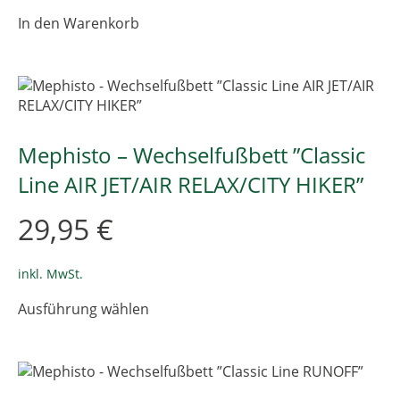
In den Warenkorb
Mephisto – Wechselfußbett ”Classic
Line AIR JET/AIR RELAX/CITY HIKER”
29,95
€
inkl. MwSt.
Dieses
Ausführung wählen
Produkt
weist
mehrere
Varianten
auf.