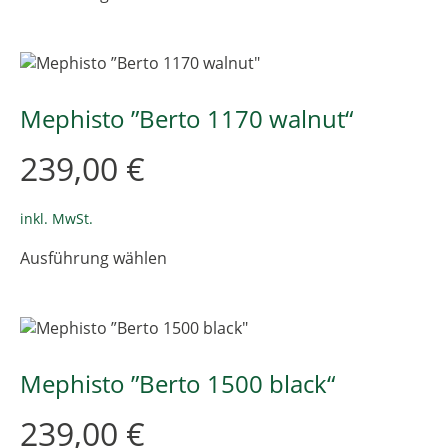
weist
mehrere
Varianten
auf.
Die
Mephisto ”Berto 1170 walnut“
Optionen
können
239,00
€
auf
der
Produktseite
inkl. MwSt.
gewählt
Dieses
Ausführung wählen
werden
Produkt
weist
mehrere
Varianten
auf.
Die
Mephisto ”Berto 1500 black“
Optionen
können
239,00
€
auf