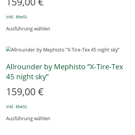
159,00
€
Produktseite
gewählt
werden
inkl. MwSt.
Dieses
Ausführung wählen
Produkt
weist
mehrere
Varianten
auf.
Die
Allrounder by Mephisto ”X-Tire-Tex
Optionen
45 night sky”
können
auf
159,00
€
der
Produktseite
gewählt
inkl. MwSt.
werden
Dieses
Ausführung wählen
Produkt
weist
mehrere