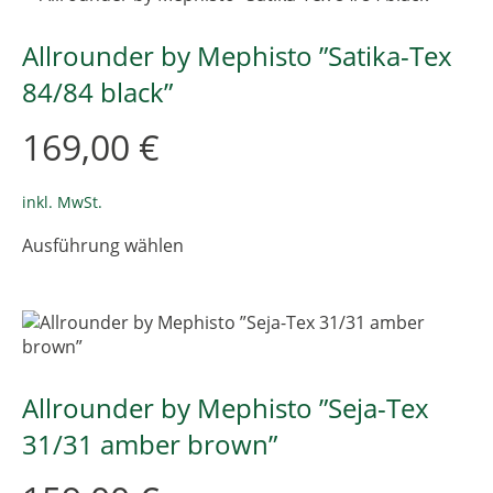
Allrounder by Mephisto ”Satika-Tex
84/84 black”
169,00
€
inkl. MwSt.
Dieses
Ausführung wählen
Produkt
weist
mehrere
Varianten
auf.
Die
Optionen
Allrounder by Mephisto ”Seja-Tex
können
31/31 amber brown”
auf
der