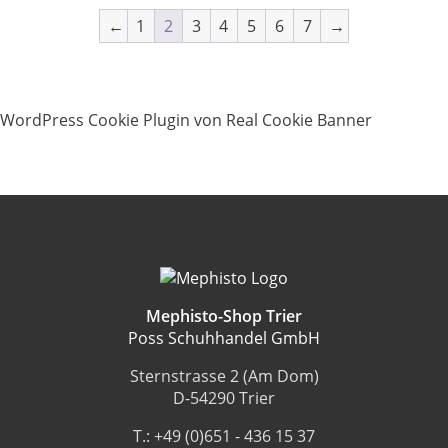
auf.
←
1
2
3
4
5
6
7
→
Die
Optionen
können
auf
WordPress Cookie Plugin von Real Cookie Banner
der
Produktseite
gewählt
werden
Mephisto-Shop Trier
Poss Schuhhandel GmbH
Sternstrasse 2 (Am Dom)
D-54290 Trier
T.: +49 (0)651 - 436 15 37