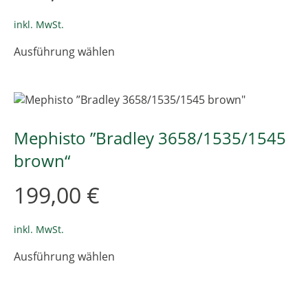
der
Produktseite
inkl. MwSt.
gewählt
Dieses
Ausführung wählen
werden
Produkt
weist
mehrere
Varianten
auf.
Die
Mephisto ”Bradley 3658/1535/1545
Optionen
brown“
können
auf
199,00
€
der
Produktseite
gewählt
inkl. MwSt.
werden
Dieses
Ausführung wählen
Produkt
weist
mehrere
Varianten