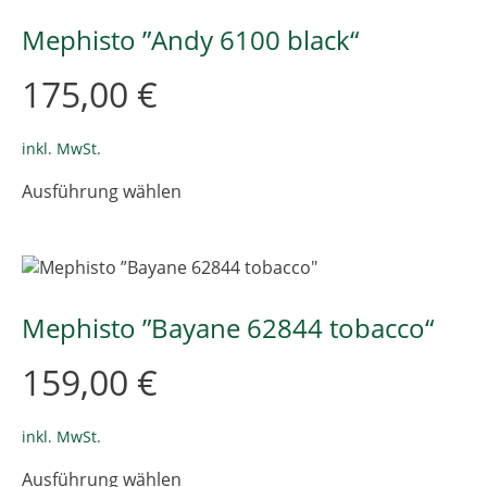
Mephisto ”Andy 6100 black“
175,00
€
inkl. MwSt.
Dieses
Ausführung wählen
Produkt
weist
mehrere
Varianten
auf.
Die
Mephisto ”Bayane 62844 tobacco“
Optionen
können
159,00
€
auf
der
Produktseite
inkl. MwSt.
gewählt
Dieses
Ausführung wählen
werden
Produkt