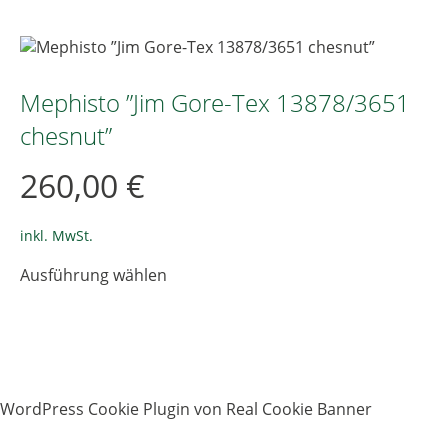
weist
mehrere
Varianten
auf.
Die
Mephisto ”Jim Gore-Tex 13878/3651
Optionen
chesnut”
können
auf
260,00
€
der
Produktseite
gewählt
inkl. MwSt.
werden
Dieses
Ausführung wählen
Produkt
weist
mehrere
Varianten
auf.
Die
WordPress Cookie Plugin von Real Cookie Banner
Optionen
können