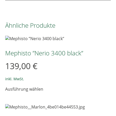
Ähnliche Produkte
Mephisto ”Nerio 3400 black”
139,00
€
inkl. MwSt.
Dieses
Ausführung wählen
Produkt
weist
mehrere
Varianten
auf.