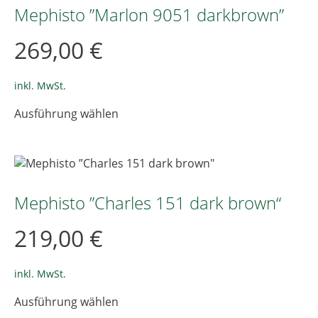
Die
Mephisto ”Marlon 9051 darkbrown”
Optionen
können
269,00
€
auf
der
Produktseite
inkl. MwSt.
gewählt
Dieses
Ausführung wählen
werden
Produkt
weist
mehrere
Varianten
auf.
Die
Mephisto ”Charles 151 dark brown“
Optionen
können
219,00
€
auf
der
Produktseite
inkl. MwSt.
gewählt
Dieses
Ausführung wählen
werden
Produkt