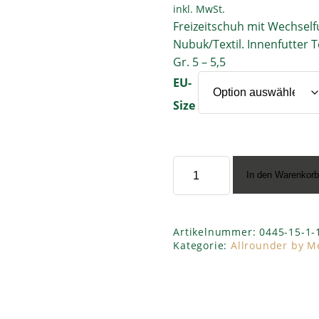
inkl. MwSt.
Freizeitschuh mit Wechself
Nubuk/Textil. Innenfutter T
Gr. 5 – 5,5
EU-
Size
Allrounder
In den Warenkor
by
Mephisto
”Kapri
84/84
Artikelnummer:
0445-15-1-
black”
Kategorie:
Allrounder by M
Menge