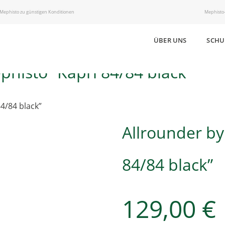
 Mephisto zu günstigen Konditionen
Mephisto-
ÜBER UNS
SCHU
phisto ”Kapri 84/84 black”
Allrounder by
84/84 black”
129,00
€