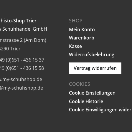
gewählt
gewählt
werden
werden
histo-Shop Trier
SHOP
s Schuhhandel GmbH
Mein Konto
Warenkorb
rnstrasse 2 (Am Dom)
Kasse
290 Trier
Widerrufsbelehrung
+49 (0)651 - 436 15 37
+49 (0)651 - 436 15 58
Vertrag widerrufen
.my-schuhshop.de
COOKIES
o@my-schuhshop.de
Cookie Einstellungen
Cookie Historie
Cookie Einwilligungen wide