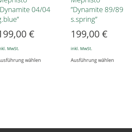
”Dynamite 04/04
”Dynamite 89/89
g.blue”
s.spring”
199,00
€
199,00
€
nkl. MwSt.
inkl. MwSt.
Dieses
Dieses
Ausführung wählen
Ausführung wählen
Produkt
Produkt
weist
weist
mehrere
mehrer
Varianten
Variant
auf.
auf.
Die
Die
Optionen
Option
können
können
auf
auf
der
der
Produktseite
Produkt