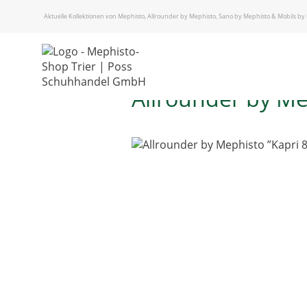
START
/
Aktuelle Kollektionen von Mephisto, Allrounder by Mephisto, Sano by Mephisto & Mobils by
ALLROUNDER BY MEPHISTO - DAMEN
/ Allrounder by Mephisto ”Kapri 84/84 black”
Allrounder by Me