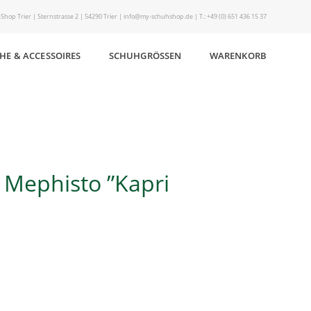
Shop Trier | Sternstrasse 2 | 54290 Trier | info@my-schuhshop.de | T.: +49 (0) 651 436 15 37
HE & ACCESSOIRES
SCHUHGRÖSSEN
WARENKORB
 Mephisto ”Kapri