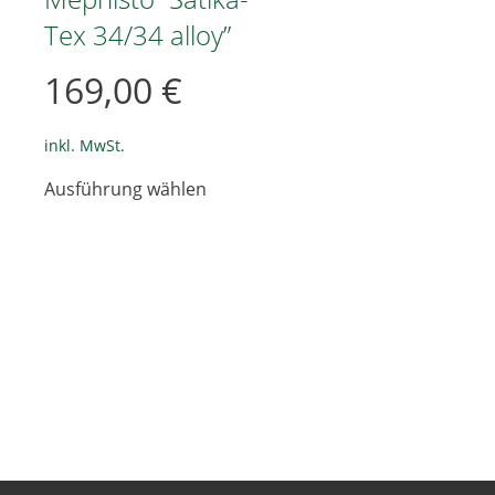
Tex 34/34 alloy”
169,00
€
inkl. MwSt.
Dieses
Ausführung wählen
Produkt
weist
mehrere
Varianten
e
auf.
en
Die
Optionen
können
en
auf
der
Produktseite
gewählt
seite
werden