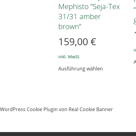
Mephisto ”Seja-Tex
31/31 amber
brown”
159,00
€
i
inkl. MwSt.
Dieses
Ausführung wählen
Produkt
weist
mehrere
Varianten
auf.
Die
WordPress Cookie Plugin von Real Cookie Banner
Optionen
können
auf
der